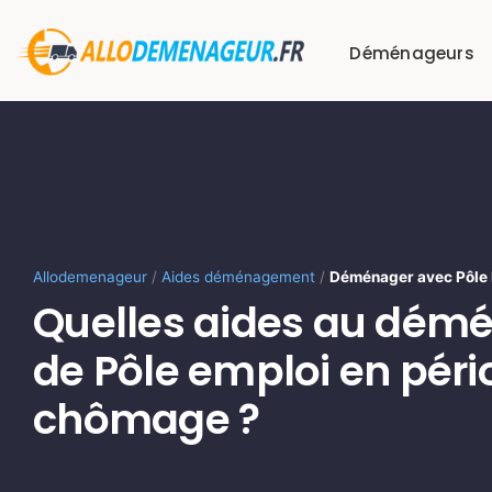
Passer
au
Déménageurs
contenu
Allodemenageur
/
Aides déménagement
/
Déménager avec Pôle 
Quelles aides au dé
de Pôle emploi en péri
chômage ?