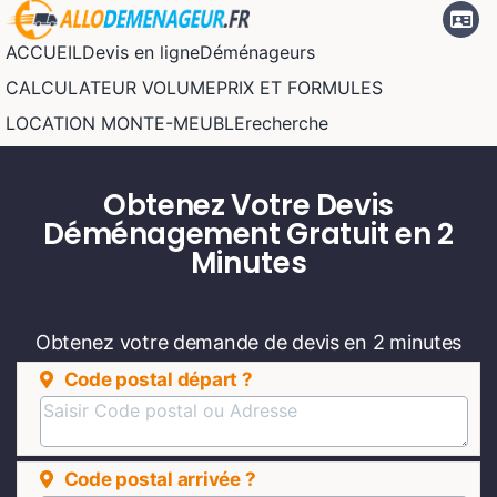
Passer
au
ACCUEIL
Devis en ligne
Déménageurs
contenu
CALCULATEUR VOLUME
PRIX ET FORMULES
LOCATION MONTE-MEUBLE
recherche
Obtenez Votre Devis
Déménagement Gratuit en 2
Minutes
Obtenez votre demande de devis en 2 minutes
Code postal départ ?
Code postal arrivée ?