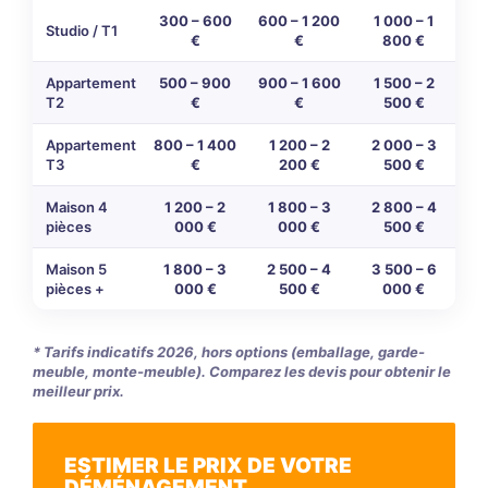
300 – 600
600 – 1 200
1 000 – 1
Studio / T1
€
€
800 €
Appartement
500 – 900
900 – 1 600
1 500 – 2
T2
€
€
500 €
Appartement
800 – 1 400
1 200 – 2
2 000 – 3
T3
€
200 €
500 €
Maison 4
1 200 – 2
1 800 – 3
2 800 – 4
pièces
000 €
000 €
500 €
Maison 5
1 800 – 3
2 500 – 4
3 500 – 6
pièces +
000 €
500 €
000 €
* Tarifs indicatifs 2026, hors options (emballage, garde-
meuble, monte-meuble). Comparez les devis pour obtenir le
meilleur prix.
ESTIMER LE PRIX DE VOTRE
DÉMÉNAGEMENT