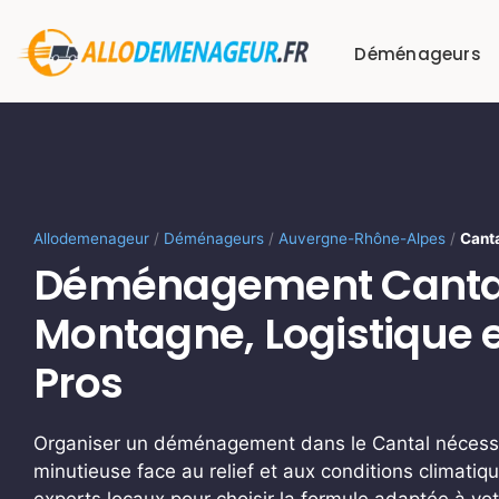
Passer
au
Déménageurs
contenu
Allodemenageur
/
Déménageurs
/
Auvergne-Rhône-Alpes
/
Cant
Déménagement Cantal
Montagne, Logistique e
Pros
Organiser un déménagement dans le Cantal nécessit
minutieuse face au relief et aux conditions climati
experts locaux pour choisir la formule adaptée à vo