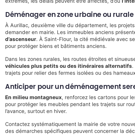
extrêmes, les délais peuvent être affectés, d’où
l’int
Déménager en zone urbaine ou rurale :
À Aurillac, deuxième ville du département, les projet
demander en mairie. Les immeubles anciens présent
d’ascenseur
. À Saint-Flour, la cité médiévale avec 
pour protéger biens et bâtiments anciens.
Dans les zones rurales, les routes étroites et sinueu
véhicules plus petits ou des itinéraires alternatifs
.
trajets pour relier des fermes isolées ou des hameaux
Anticiper pour un déménagement ser
En milieu montagneux
, renforcez les cartons pour le
pour protéger les meubles pendant les trajets sur rout
l’avance, surtout en hiver.
Contactez systématiquement la mairie de votre nouv
des démarches spécifiques peuvent concerner la décla