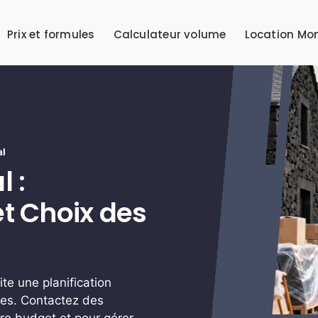
Prix et formules
Calculateur volume
Location Mo
al
 :
t Choix des
e une planification
ques. Contactez des
tre budget et pour gérer