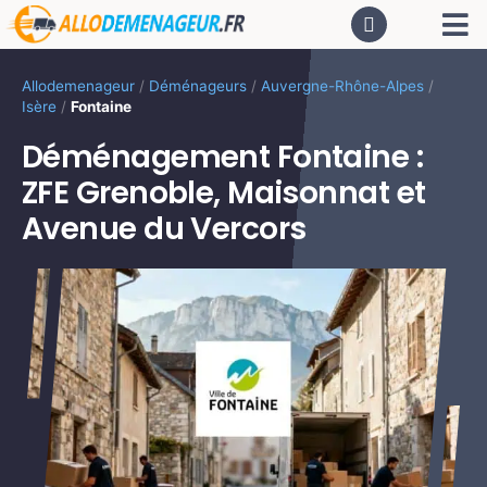
Passer
Tog
au
contenu
Nav
AC
Allodemenageur
/
Déménageurs
/
Auvergne-Rhône-Alpes
/
Isère
/
Fontaine
De
Déménagement Fontaine :
ZFE Grenoble, Maisonnat et
Dé
Avenue du Vercors
CA
PR
LO