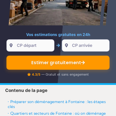
re
Vos estimations gratuites en 24h
Estimer gratuitement
4.3/5
— Gratuit et sans engagement
Contenu de la page
Préparer son déménagement à Fontaine : les étapes
clés
Quartiers et secteurs de Fontaine : où on déménage