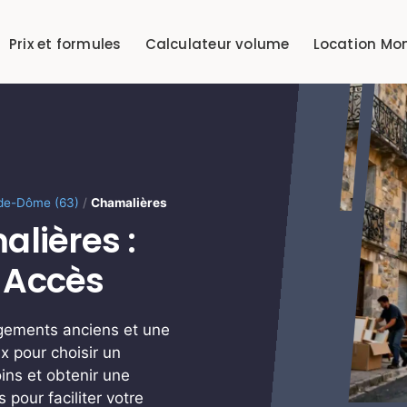
Prix et formules
Calculateur volume
Location Mo
de-Dôme (63)
/
Chamalières
ières :
 Accès
gements anciens et une
x pour choisir un
ins et obtenir une
pour faciliter votre