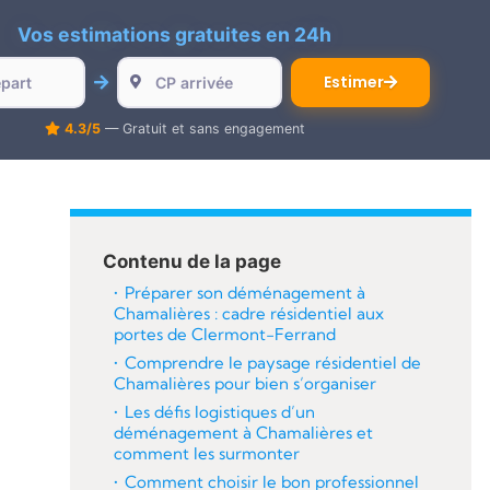
Vos estimations gratuites en 24h
Estimer
4.3/5
— Gratuit et sans engagement
Contenu de la page
Préparer son déménagement à
Chamalières : cadre résidentiel aux
portes de Clermont-Ferrand
Comprendre le paysage résidentiel de
Chamalières pour bien s’organiser
Les défis logistiques d’un
déménagement à Chamalières et
comment les surmonter
Comment choisir le bon professionnel