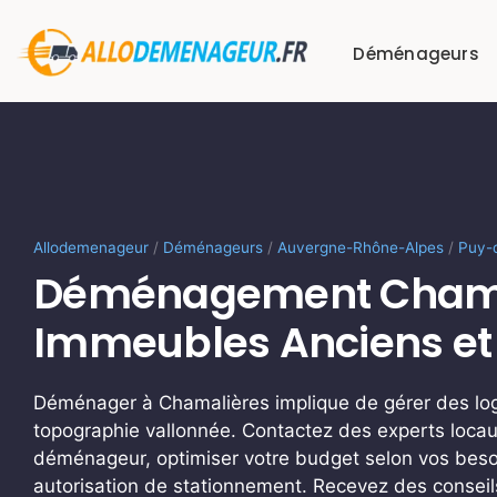
Passer
au
Déménageurs
contenu
Allodemenageur
/
Déménageurs
/
Auvergne-Rhône-Alpes
/
Puy-
Déménagement Chamal
Immeubles Anciens et
Déménager à Chamalières implique de gérer des lo
topographie vallonnée. Contactez des experts locau
déménageur, optimiser votre budget selon vos beso
autorisation de stationnement. Recevez des conseils 