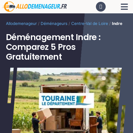
Passer
Tog
au
contenu
Nav
AC
Allodemenageur
/
Déménageurs
/
Centre-Val de Loire
/
Indre
Déménagement Indre :
De
Comparez 5 Pros
Gratuitement
Dé
CA
PR
LO