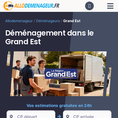
Passer
Tog
au
contenu
Nav
AC
Allodemenageur
/
Déménageurs
/
Grand Est
Déménagement dans le
De
Grand Est
Dé
CA
PR
LO
Vos estimations gratuites en 24h