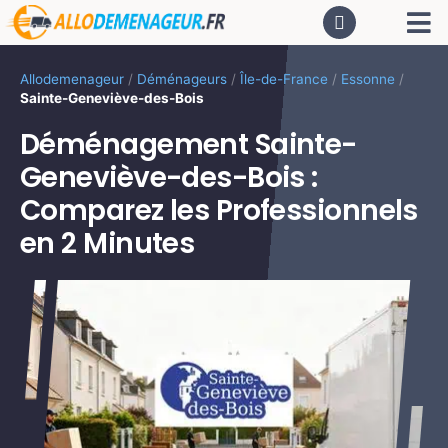
Passer
Tog
au
contenu
Nav
AC
Allodemenageur
/
Déménageurs
/
Île-de-France
/
Essonne
/
Sainte-Geneviève-des-Bois
De
Déménagement Sainte-
Geneviève-des-Bois :
Dé
Comparez les Professionnels
en 2 Minutes
CA
PR
LO