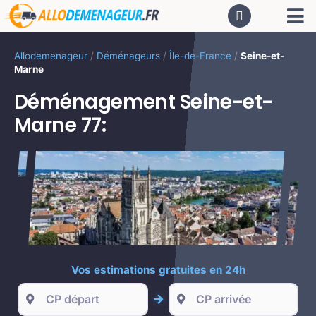
Passer
Tog
au
contenu
Nav
AC
Allodemenageur
/
Déménageurs
/
Île-de-France
/
Seine-et-
Marne
De
Déménagement Seine-et-
Marne 77:
Dé
CA
PR
Vos estimations gratuites en 24h
LO