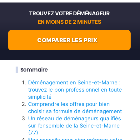
TROUVEZ VOTRE DÉMÉNAGEUR
EN MOINS DE 2 MINUTES
COMPARER LES PRIX
Sommaire
Déménagement en Seine-et-Marne :
trouvez le bon professionnel en toute
simplicité
Comprendre les offres pour bien
choisir sa formule de déménagement
Un réseau de déménageurs qualifiés
sur l’ensemble de la Seine-et-Marne
(77)
Nos conseils pour bien préparer votre