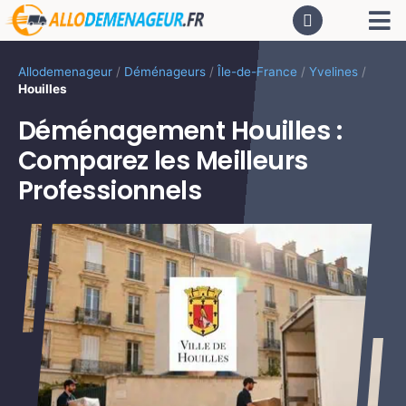
Passer
Tog
au
contenu
Nav
AC
Allodemenageur
/
Déménageurs
/
Île-de-France
/
Yvelines
/
Houilles
De
Déménagement Houilles :
Comparez les Meilleurs
Dé
Professionnels
CA
PR
LO