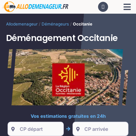
Passer
Tog
au
contenu
Nav
AC
Allodemenageur
/
Déménageurs
/
Occitanie
Déménagement Occitanie
De
Dé
CA
PR
Vos estimations gratuites en 24h
LO