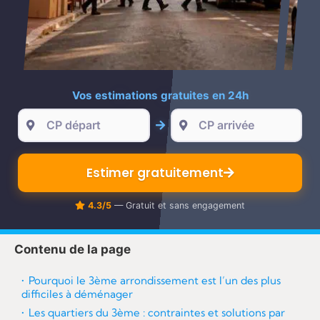
re
Vos estimations gratuites en 24h
Estimer gratuitement
4.3/5
— Gratuit et sans engagement
Contenu de la page
Pourquoi le 3ème arrondissement est l’un des plus
difficiles à déménager
Les quartiers du 3ème : contraintes et solutions par