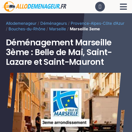
Passer
Tog
au
contenu
Nav
AC
Allodemenageur
/
Déménageurs
/
Provence-Alpes-Côte d’Azur
/
Bouches-du-Rhône
/
Marseille
/
Marseille 3eme
De
Déménagement Marseille
3ème : Belle de Mai, Saint-
Dé
Lazare et Saint-Mauront
CA
PR
LO