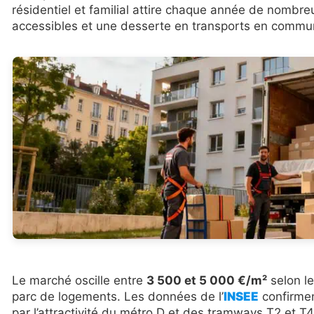
résidentiel et familial attire chaque année de nombreu
accessibles et une desserte en transports en commu
Le marché oscille entre
3 500 et 5 000 €/m²
selon le
parc de logements. Les données de l’
INSEE
confirmen
par l’attractivité du métro D et des tramways T2 et T4