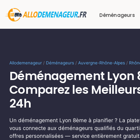
Passer
au
Déménageurs
contenu
Allodemenageur
/
Déménageurs
/
Auvergne-Rhône-Alpes
/
Rhôn
Déménagement Lyon 
Comparez les Meilleur
24h
Un déménagement Lyon 8ème à planifier ? La plat
vous connecte aux déménageurs qualifiés du quarti
offres personnalisées — service entièrement gratuit