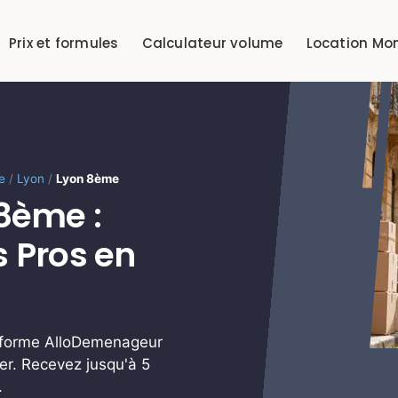
Prix et formules
Calculateur volume
Location Mo
e
/
Lyon
/
Lyon 8ème
8ème :
s Pros en
eforme AlloDemenageur
er. Recevez jusqu'à 5
.