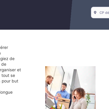
érer
n
giez de
 de
organiser et
 tout se
a pour but
longue