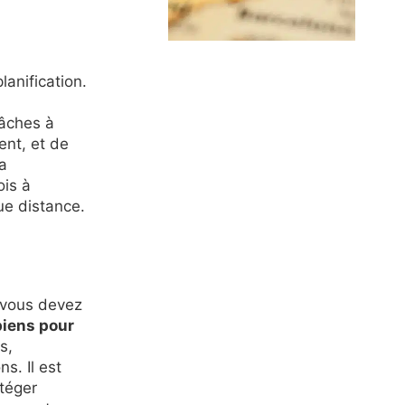
anification.
tâches à
nt, et de
la
ois à
ue distance.
 vous devez
biens pour
es,
s. Il est
otéger