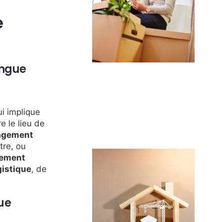
e
ongue
i implique
e le lieu de
gement
tre, ou
ement
gistique
, de
ue