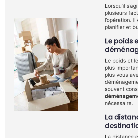
Lorsqu’il s’ag
plusieurs fac
l’opération. 
planifier et
Le poids 
déménag
Le poids et l
plus importa
plus vous ave
déménagement
souvent conse
déménagem
nécessaire.
La distanc
destinati
La distance 