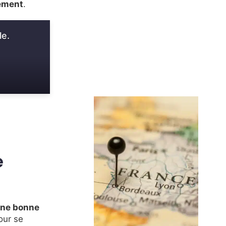
ement
.
le.
e
une bonne
our se