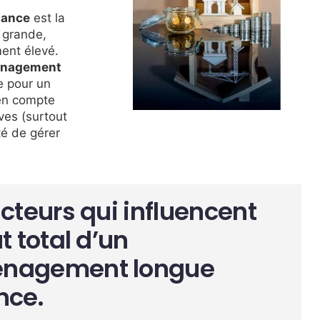
tance
est la
t grande,
ent élevé.
nagement
e pour un
en compte
ives (surtout
té de gérer
acteurs qui influencent
t total d’un
nagement longue
nce.