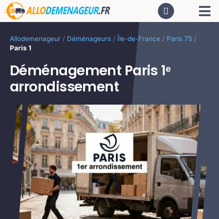
Passer
Tog
au
contenu
Nav
AC
Allodemenageur
/
Déménageurs
/
Île-de-France
/
Paris 75
/
Paris 1
De
Déménagement Paris 1ᵉ
arrondissement
Dé
CA
PR
LO