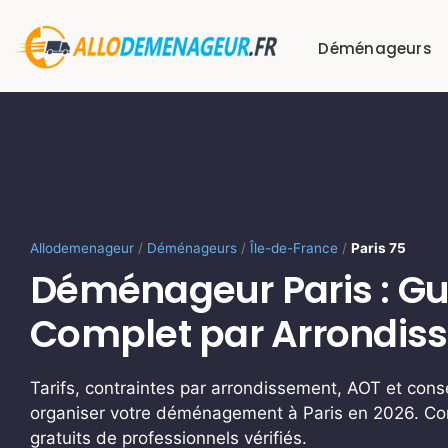
Passer
au
Déménageurs
contenu
Allodemenageur
/
Déménageurs
/
Île-de-France
/
Paris 75
Déménageur Paris : Gu
Complet par Arrondis
Tarifs, contraintes par arrondissement, AOT et cons
organiser votre déménagement à Paris en 2026. Co
gratuits de professionnels vérifiés.