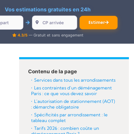
Vos estimations gratuites en 24h
Estimer
4.3/5
— Gratuit et sans engagement
Contenu de la page
Services dans tous les arrondissements
Les contraintes d’un déménagement
Paris : ce que vous devez savoir
L’autorisation de stationnement (AOT)
: démarche obligatoire
Spécificités par arrondissement : le
tableau complet
Tarifs 2026 : combien coûte un
déménagement Paris ?