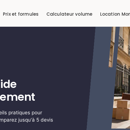
Prix et formules
Calculateur volume
Location Mo
ide
sement
eils pratiques pour
mparez jusqu'à 5 devis