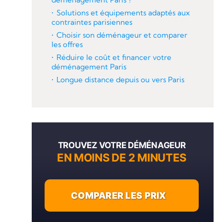
Solutions et équipements adaptés aux
contraintes parisiennes
Choisir son déménageur et comparer
les offres
Réduire le coût et financer votre
déménagement Paris
Longue distance depuis ou vers Paris
TROUVEZ VOTRE DÉMÉNAGEUR
EN MOINS DE 2 MINUTES
COMPARER LES PRIX