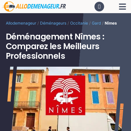
Passer
Tog
au
contenu
Nav
AC
Allodemenageur
/
Déménageurs
/
Occitanie
/
Gard
/
Nîmes
Déménagement Nîmes :
De
Comparez les Meilleurs
Professionnels
Dé
CA
PR
LO