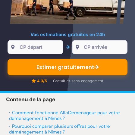
re
Vos estimations gratuites en 24h
Estimer gratuitement
4.3/5
— Gratuit et sans engagement
Contenu de la page
Comment fonctionne AlloDemenageur pour votre
déménagement à Nîmes ?
Pourquoi comparer plusieurs offres pour votre
déménagement à Nîmes ?