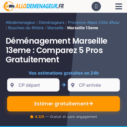
Passer
Tog
au
contenu
Nav
AC
Allodemenageur
/
Déménageurs
/
Provence-Alpes-Côte d’Azur
/
Bouches-du-Rhône
/
Marseille
/
Marseille 13eme
De
Déménagement Marseille
13eme : Comparez 5 Pros
Dé
Gratuitement
Vos estimations gratuites en 24h
CA
PR
Estimer gratuitement
LO
4.3/5
— Gratuit et sans engagement