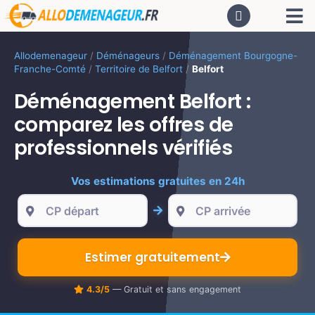
Passer
Tog
au
contenu
Nav
AC
Allodemenageur
/
Déménageurs
/
Déménagement Bourgogne-
Franche-Comté
/
Territoire de Belfort
/
Belfort
De
Déménagement Belfort :
comparez les offres de
Dé
professionnels vérifiés
Vos estimations gratuites en 24h
CA
PR
Estimer gratuitement
LO
4.3/5
— Gratuit et sans engagement