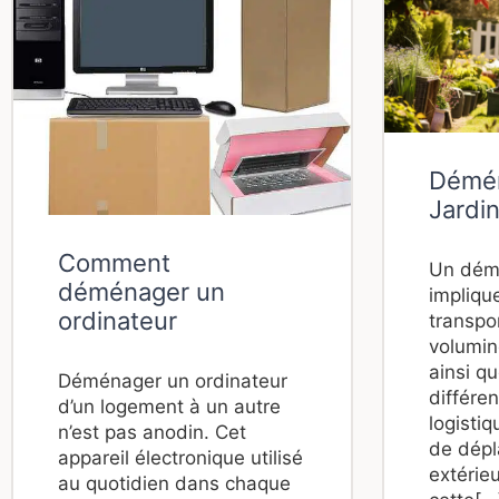
Démén
Jardi
Comment
Un dém
déménager un
impliqu
ordinateur
transpo
volumine
ainsi q
Déménager un ordinateur
différe
d’un logement à un autre
logistiq
n’est pas anodin. Cet
de dépl
appareil électronique utilisé
extérieu
au quotidien dans chaque