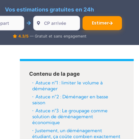
Vos estimations gratuites en 24h
Estimer
4.3/5
— Gratuit et sans engagement
Contenu de la page
Astuce n°1 : limiter le volume à
déménager
Astuce n°2 : Déménager en basse
saison
Astuce n°3 :
Le groupage comme
solution de déménagement
économique
Justement, un déménagement
étudiant, ça coûte combien exactement