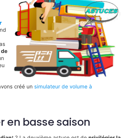
r
and
cas
 de
un
eu
avons créé un
simulateur de volume à
r en basse saison
udian
t ? La deuxième astuce est de
privilégier la