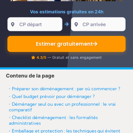
re
Vos estimations gratuites en 24h
Estimer gratuitement
4.3/5
— Gratuit et sans engagement
Contenu de la page
Préparer son déménagement : par où commencer ?
Quel budget prévoir pour déménager ?
Déménager seul ou avec un professionnel : le vrai
comparatif
Checklist déménagement : les formalités
administratives
Emballage et protection : les techniques qui évitent