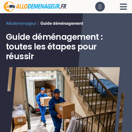
Passer
Tog
au
contenu
Nav
AC
Allodemenageur
/
Guide déménagement
Guide déménagement :
De
toutes les étapes pour
réussir
Dé
CA
PR
LO