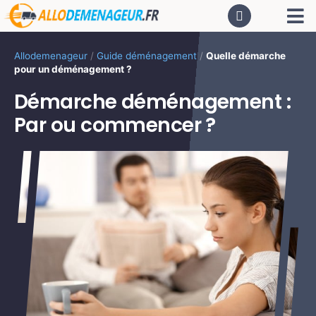
Passer
Tog
au
contenu
Nav
AC
Allodemenageur
/
Guide déménagement
/
Quelle démarche
pour un déménagement ?
De
Démarche déménagement :
Par ou commencer ?
Dé
CA
PR
LO