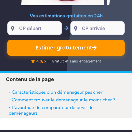
re
Vos estimations gratuites en 24h
Estimer gratuitement
4.3/5
— Gratuit et sans engagement
Contenu de la page
Caractéristiques d’un déménageur pas cher
Comment trouver le déménageur le moins cher ?
L’avantage du comparateur de devis de
déménageurs