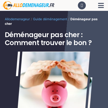
Passer
Tog
au
contenu
Nav
AC
Allodemenageur
/
Guide déménagement
/
Déménageur pas
cher
De
Déménageur pas cher :
Comment trouver le bon ?
Dé
CA
PR
LO