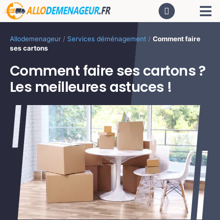
Passer
Tog
au
contenu
Nav
AC
Allodemenageur
/
Services déménagement
/
Comment faire
ses cartons
De
Comment faire ses cartons ?
Les meilleures astuces !
Dé
CA
PR
LO