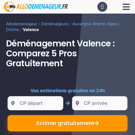
Passer
Tog
au
contenu
Nav
AC
Allodemenageur
/
Déménageurs
/
Auvergne-Rhône-Alpes
/
Drôme
/
Valence
De
Déménagement Valence :
Comparez 5 Pros
Dé
Gratuitement
CA
Vos estimations gratuites en 24h
PR
LO
Estimer gratuitement