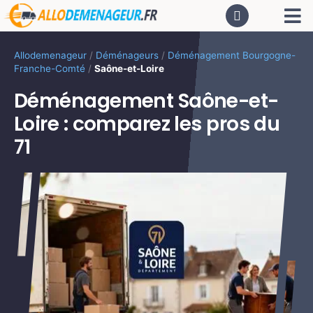
Passer
Tog
au
contenu
Nav
AC
Allodemenageur
/
Déménageurs
/
Déménagement Bourgogne-
Franche-Comté
/
Saône-et-Loire
De
Déménagement Saône-et-
Loire : comparez les pros du
Dé
71
CA
PR
LO