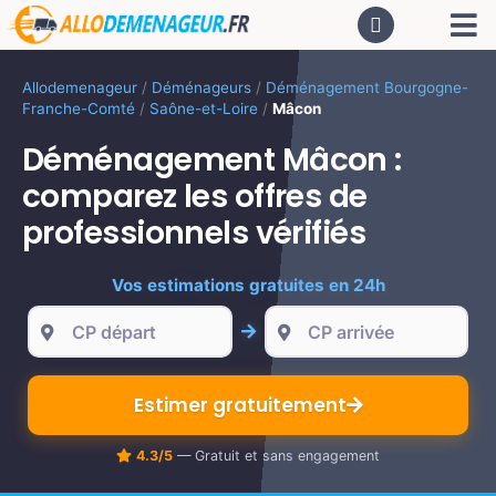
Passer
Tog
au
contenu
Nav
AC
Allodemenageur
/
Déménageurs
/
Déménagement Bourgogne-
Franche-Comté
/
Saône-et-Loire
/
Mâcon
De
Déménagement Mâcon :
comparez les offres de
Dé
professionnels vérifiés
Vos estimations gratuites en 24h
CA
PR
Estimer gratuitement
LO
4.3/5
— Gratuit et sans engagement