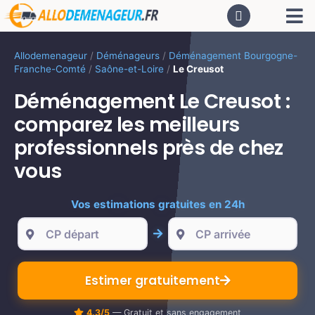
Passer
Tog
au
contenu
Nav
AC
Allodemenageur
/
Déménageurs
/
Déménagement Bourgogne-
Franche-Comté
/
Saône-et-Loire
/
Le Creusot
De
Déménagement Le Creusot :
comparez les meilleurs
Dé
professionnels près de chez
vous
CA
Vos estimations gratuites en 24h
PR
Estimer gratuitement
LO
4.3/5
— Gratuit et sans engagement