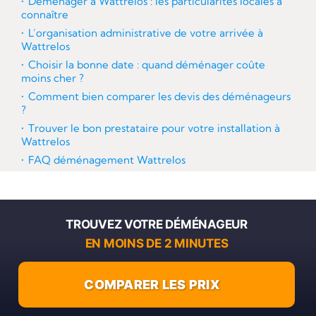
Déménager à Wattrelos : les particularités locales à
connaître
L’organisation administrative de votre arrivée à
Wattrelos
Choisir la bonne date : quand déménager coûte
moins cher ?
Comment bien comparer les devis des déménageurs
?
Trouver le bon prestataire pour votre installation à
Wattrelos
FAQ déménagement Wattrelos
TROUVEZ VOTRE DÉMÉNAGEUR
EN MOINS DE 2 MINUTES
COMPARER LES PRIX