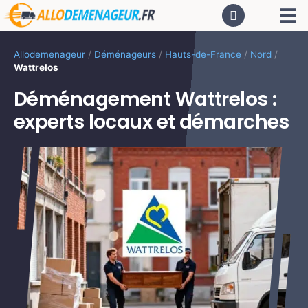
Passer
Tog
au
contenu
Nav
AC
Allodemenageur
/
Déménageurs
/
Hauts-de-France
/
Nord
/
Wattrelos
De
Déménagement Wattrelos :
experts locaux et démarches
Dé
CA
PR
LO