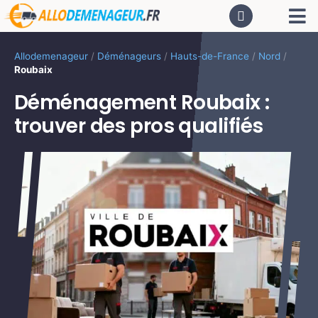
Passer
Tog
au
contenu
Nav
AC
Allodemenageur
/
Déménageurs
/
Hauts-de-France
/
Nord
/
Roubaix
De
Déménagement Roubaix :
trouver des pros qualifiés
Dé
CA
PR
LO