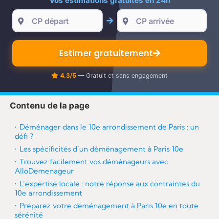
Vos estimations gratuites en 24h
re
Estimer gratuitement
4.3/5
— Gratuit et sans engagement
Contenu de la page
Déménager dans le 10e arrondissement de Paris : un
défi ?
Les spécificités d’un déménagement à Paris 10e
Trouvez facilement vos déménageurs avec
AlloDemenageur
L’expertise locale : notre réponse aux contraintes du
10e arrondissement
Préparez votre déménagement à Paris 10e en toute
sérénité