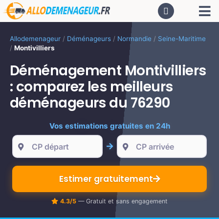
Passer
Tog
au
contenu
Nav
AC
Allodemenageur
/
Déménageurs
/
Normandie
/
Seine-Maritime
/
Montivilliers
De
Déménagement Montivilliers
: comparez les meilleurs
Dé
déménageurs du 76290
Vos estimations gratuites en 24h
CA
PR
Estimer gratuitement
LO
4.3/5
— Gratuit et sans engagement