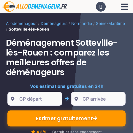
Passer
Tog
au
contenu
Nav
AC
Allodemenageur
/
Déménageurs
/
Normandie
/
Seine-Maritime
/
Sotteville-lès-Rouen
De
Déménagement Sotteville-
lès-Rouen : comparez les
Dé
meilleures offres de
déménageurs
CA
Vos estimations gratuites en 24h
PR
Estimer gratuitement
LO
4.3/5
— Gratuit et sans engagement