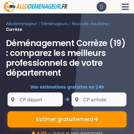
Passer
Tog
au
contenu
Nav
AC
Allodemenageur
/
Déménageurs
/
Nouvelle-Aquitaine
/
Corrèze
De
Déménagement Corrèze (19)
: comparez les meilleurs
Dé
professionnels de votre
département
CA
Vos estimations gratuites en 24h
PR
Estimer gratuitement
LO
4.3/5
— Gratuit et sans engagement