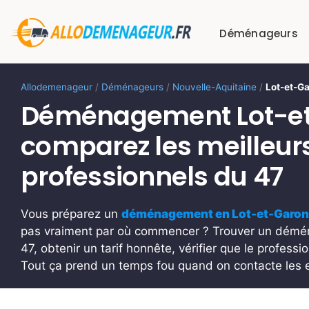
Passer
au
Déménageurs
contenu
Allodemenageur
/
Déménageurs
/
Nouvelle-Aquitaine
/
Lot-et-G
Déménagement Lot-et
comparez les meilleur
professionnels du 47
Vous préparez un
déménagement en Lot-et-Garo
pas vraiment par où commencer ? Trouver un démén
47, obtenir un tarif honnête, vérifier que le profess
Tout ça prend un temps fou quand on contacte les e