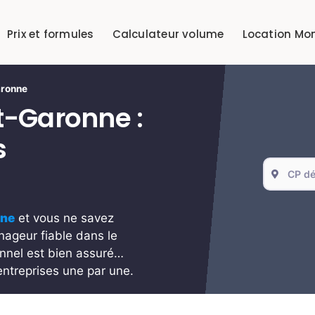
Prix et formules
Calculateur volume
Location Mo
aronne
-Garonne :
s
nne
et vous ne savez
ageur fiable dans le
ionnel est bien assuré…
ntreprises une par une.