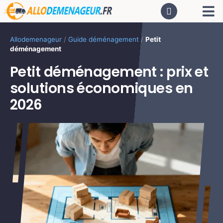
Passer
Tog
au
contenu
Nav
AC
Allodemenageur
/
Guide déménagement
/
Petit
déménagement
De
Petit déménagement : prix et
solutions économiques en
Dé
2026
CA
PR
LO