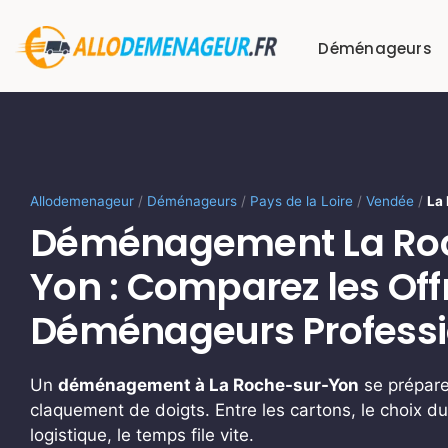
Passer
au
Déménageurs
contenu
Allodemenageur
/
Déménageurs
/
Pays de la Loire
/
Vendée
/
La
Déménagement La Ro
Yon : Comparez les Off
Déménageurs Professi
Un
déménagement à La Roche-sur-Yon
se prépare
claquement de doigts. Entre les cartons, le choix du 
logistique, le temps file vite.