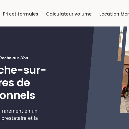
Prix et formules
Calculateur volume
Location Mo
 Roche-sur-Yon
che-sur-
res de
onnels
 rarement en un
prestataire et la