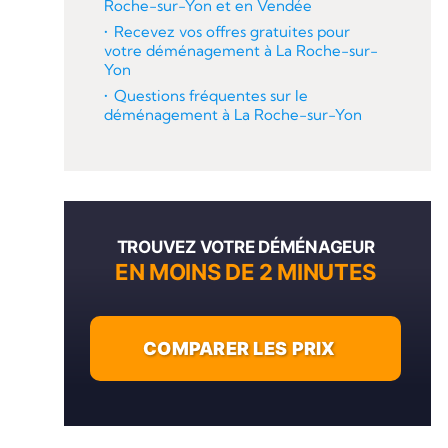
Roche-sur-Yon et en Vendée
Recevez vos offres gratuites pour
votre déménagement à La Roche-sur-
Yon
Questions fréquentes sur le
déménagement à La Roche-sur-Yon
TROUVEZ VOTRE DÉMÉNAGEUR
EN MOINS DE 2 MINUTES
COMPARER LES PRIX