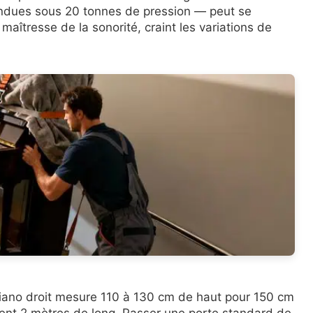
endues sous 20 tonnes de pression — peut se
aîtresse de la sonorité, craint les variations de
 piano droit mesure 110 à 130 cm de haut pour 150 cm
ment 2 mètres de long. Passer une porte standard de