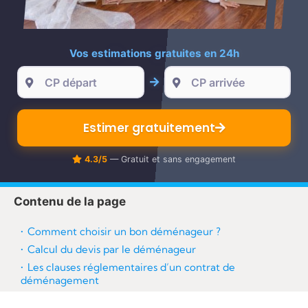
re
Vos estimations gratuites en 24h
Estimer gratuitement
4.3/5
— Gratuit et sans engagement
Contenu de la page
Comment choisir un bon déménageur ?
Calcul du devis par le déménageur
Les clauses réglementaires d’un contrat de
déménagement