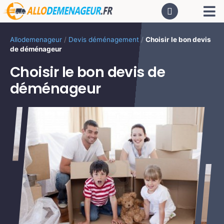
Passer
Tog
au
contenu
Nav
AC
Allodemenageur
/
Devis déménagement
/
Choisir le bon devis
de déménageur
De
Choisir le bon devis de
déménageur
Dé
CA
PR
LO