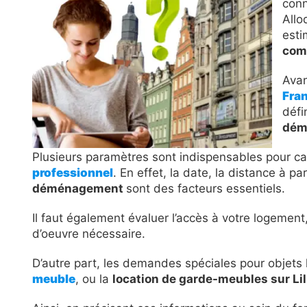
conn
Allo
esti
com
Avan
Fra
défi
dém
Plusieurs paramètres sont indispensables pour cal
professionnel
. En effet, la date, la distance à pa
déménagement
sont des facteurs essentiels.
Il faut également évaluer l’accès à votre logement
d’oeuvre nécessaire.
D’autre part, les demandes spéciales pour objets lou
meuble
, ou la
location de garde-meubles sur Li