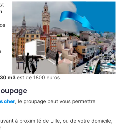
st
n
vos
e
 30 m3
est de 1800 euros.
groupage
s cher
, le groupage peut vous permettre
vant à proximité de Lille, ou de votre domicile,
e.