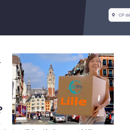
r
?
r