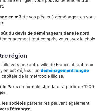
rmulaire en ligne, vous pouvez bénéficier d’un
et.
bage
en m3
de vos pièces à déménager, en vous
ne
.
coût du devis de déménageurs dans le nord
.
 déménagement tout compris, vous avez le choix
tre région
Lille vers une autre ville de France, il faut tenir
r, on est déjà sur un
déménagement
longue
capitale de la métropole lilloise.
lle Paris
en formule standard, à partir de 1200
ger
.
, les sociétés partenaires peuvent également
ers l’étranger
.