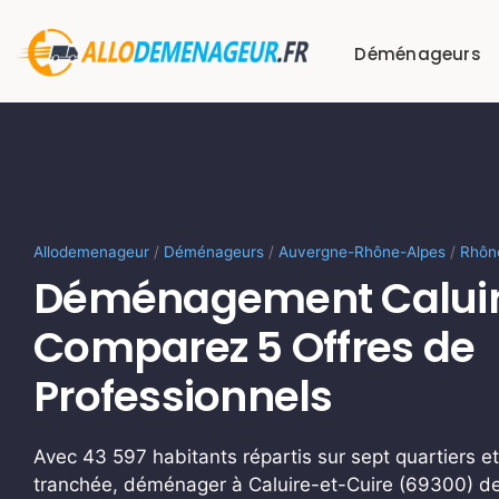
Passer
au
Déménageurs
contenu
Allodemenageur
/
Déménageurs
/
Auvergne-Rhône-Alpes
/
Rhôn
Déménagement Caluire
Comparez 5 Offres de
Professionnels
Avec 43 597 habitants répartis sur sept quartiers e
tranchée, déménager à Caluire-et-Cuire (69300) de