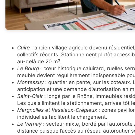
Cuire
: ancien village agricole devenu résidentie
collectifs récents. Stationnement plutôt accessibl
au-delà de 20 m³.
Le Bourg
: cœur historique caluirard, ruelles s
meuble devient régulièrement indispensable pou
Montessuy
: quartier en pente, sur les coteaux
anticipation et une demande d’autorisation en 
Saint-Clair
: longé par le Rhône, immeubles rési
Les quais limitent le stationnement, arrivée tôt l
Margnolles et Vassieux-Crépieux
: zones pavillo
individuelles facilitent le chargement.
Le Vernay
: secteur mixte, bordé par l’autorout
distance puisque l’accès au réseau autoroutier s