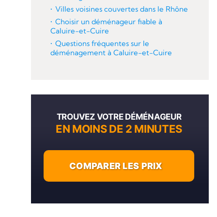
Villes voisines couvertes dans le Rhône
Choisir un déménageur fiable à
Caluire-et-Cuire
Questions fréquentes sur le
déménagement à Caluire-et-Cuire
TROUVEZ VOTRE DÉMÉNAGEUR
EN MOINS DE 2 MINUTES
COMPARER LES PRIX