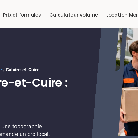
Prix et formules
Calculateur volume
Location Mo
e
/
Caluire-et-Cuire
-et-Cuire :
t une topographie
mande un pro local.