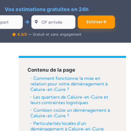
Vos estimations gratuites en 24h
Estimer
4.3/5
— Gratuit et sans engagement
Contenu de la page
Comment fonctionne la mise en
relation pour votre déménagement à
Caluire-et-Cuire ?
Les quartiers de Caluire-et-Cuire et
leurs contraintes logistiques
Combien coûte un déménagement à
Caluire-et-Cuire ?
Particularités locales d’un
déménagement à Caluire-et-Cuire