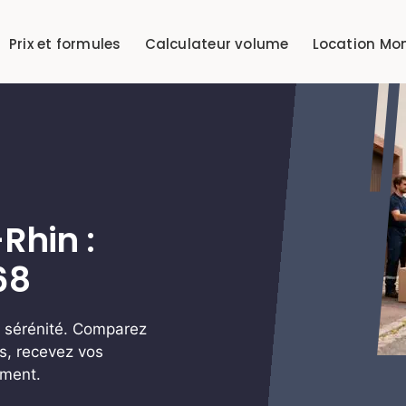
Prix et formules
Calculateur volume
Location Mo
hin :
68
 sérénité. Comparez
s, recevez vos
ement.