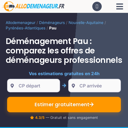
Passer
Tog
au
contenu
Nav
AC
Allodemenageur
/
Déménageurs
/
Nouvelle-Aquitaine
/
Pyrénées-Atlantiques
/
Pau
De
Déménagement Pau :
comparez les offres de
Dé
déménageurs professionnels
Vos estimations gratuites en 24h
CA
PR
Estimer gratuitement
LO
4.3/5
— Gratuit et sans engagement